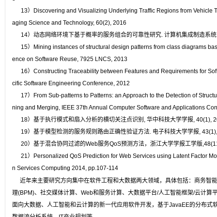
13）Discovering and Visualizing Underlying Traffic Regions from Vehicle Tr
aging Science and Technology, 60(2), 2016
14）动态网络环境下基于概率的服务组合的可靠性研究. 计算机集成制造系统, 18(12), p
15）Mining instances of structural design patterns from class diagrams base
ence on Software Reuse, 7925 LNCS, 2013
16）Constructing Traceability between Features and Requirements for Softw
cific Software Engineering Conference, 2012
17）From Sub-patterns to Patterns: an Approach to the Detection of Structu
ning and Merging, IEEE 37th Annual Computer Software and Applications Co
18）基于执行模式和扇入分析的横切关注点识别, 华中科技大学学报, 40(1), 20
19）基于模型检测的服务规则路由正确性验证方法. 电子科技大学学报, 43(1), pp. 1
20）基于混合协同过滤的Web服务QoS预测方法，浙江大学学报工学版,48(11),pp.2
21）Personalized QoS Prediction for Web Services using Latent Factor Mo
n Services Computing 2014, pp.107-114
近年来主要研究方向集中在软件工程和大数据两大领域，具体包括：商务智
理(BPM)、社交媒体计算、Web和服务计算、大数据平台/人工智能框架/云计
面向大数据、人工智能和云计算的新一代应用软件开发，基于JavaEE的分布式