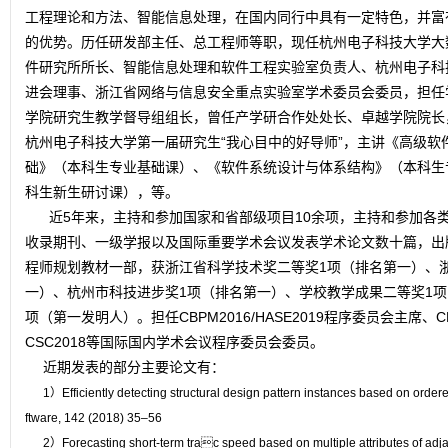
工程理论和方法、智能信息处理，在国内同行中具有一定特色，并富
的优势。历任研发部主任、总工程师等职，现任杭州电子科技大学大
件研究所所长、智能信息处理和软件工程实验室负责人、杭州电子科
进会理事、浙江省网络与信息安全重点实验室学术委员会委员，担任
学院研究生教学督导组组长，曾任产学研合作处处长、卓越学院院长，
杭州电子科技大学第一届研究生“我心目中的好导师”，主讲《高级软
础》（本科生专业基础课）、《软件系统设计与体系结构》（本科生
科生新生研讨课），等。
近5年来，主持和参加国家和省部级项目10余项，主持和参加各类企事
收录期刊、一级学报以及国际重要学术会议发表学术论文数十篇，出
程师规划教材一部，获浙江省科学技术奖二等奖1项（排名第一）、
一）、杭州市科技进步奖1项（排名第一）、学校教学成果二等奖1项
项（第一发明人）。担任CBPM2016/HASE2019程序委员会主席、CBPM201
CSC2018等国际国内学术会议程序委员会委员。
近期发表的部分主要论文有：
1）Efficiently detecting structural design pattern instances based on orde
ftware, 142 (2018) 35–56
2）Forecasting short-term trac speed based on multiple attributes of ad