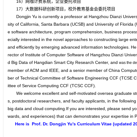
16）网咖计费系统，企业委托项目
17）大数据科研创新项目，校外教育基金会委托项目
Dongjin Yu is currently a professor at Hangzhou Dianzi Universit
sity of California, Santa Barbara (UCSB) and University of Florida (
e software architecture, program comprehension, business proce
ecially interested in the novel approaches to constructing large ent
and efficiently by emerging advanced information technologies. He i
rector of Institute of Computer Software of Hangzhou Dianzi Universi
d Big Data of Hangdian Smart City Research Center, and
was the de
member of ACM and IEEE, and a senior member of China Compute
ber of Technical Committee of Software Engineering CCF (TCSE
ittee of Service Computing CCF (TCSC CCF).
We welcome excellent and self-motivated oversea graduate stude
s, postdoctoral researchers, and faculty applicants, in the followin
big data and cloud computing.If you are interested, please send yo
wards, and experiences) that can demonstrates your expertise in P
Here is Prof. Dr. Dongjin Yu's
Curriculum Vitae (updated 20