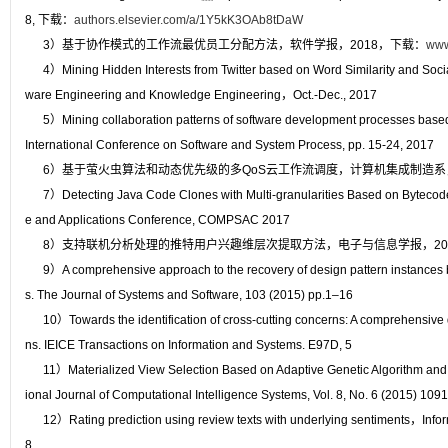
8, 下载：
authors.elsevier.com/a/1Y5kK3OAb8tDaW
3）基于协作模式的工作流最优员工分配方法，软件学报，2018，下载：
www
4）Mining Hidden Interests from Twitter based on Word Similarity and Social
ware Engineering and Knowledge Engineering，Oct.-Dec., 2017
5）Mining collaboration patterns of software development processes based 
International Conference on Software and System Process, pp. 15-24, 2017
6）基于萤火虫算法和动态优先级的多QoS云工作流调度，计算机集成制造系，
7）Detecting Java Code Clones with Multi-granularities Based on Byteco
e and Applications Conference, COMPSAC 2017
8）支持联机分析处理的推特用户兴趣维层次提取方法，电子与信息学报，20
9）A comprehensive approach to the recovery of design pattern instances 
s. The Journal of Systems and Software, 103 (2015) pp.1–16
10）Towards the identification of cross-cutting concerns: A comprehensive 
ns. IEICE Transactions on Information and Systems. E97D, 5
11）Materialized View Selection Based on Adaptive Genetic Algorithm and It
ional Journal of Computational Intelligence Systems, Vol. 8, No. 6 (2015) 109
12）Rating prediction using review texts with underlying sentiments，Inf
8