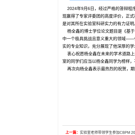
2024年9月6日，经过严格的答辩
现赢得了专家评委团的高度评价，正式
是对其所在实验室科研实力的有力证明
杨全鑫的博士学位论文题目是《基于
中一个极具挑战且意义重大的领域——
实的专业知识，充分展现了他深厚的学
衷心祝愿杨全鑫在未来的学术道路上
室的同学们应当以杨全鑫同学为榜样，
再次向杨全鑫表示最热烈的祝贺，期
上一篇：
实验室老师带领学生参加CBPM 20