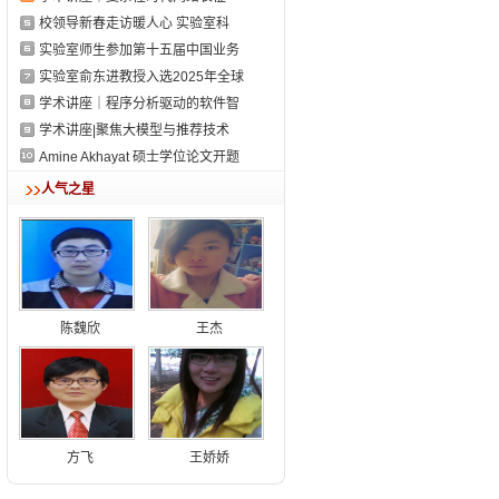
校领导新春走访暖人心 实验室科
实验室师生参加第⼗五届中国业务
实验室俞东进教授入选2025年全球
学术讲座｜程序分析驱动的软件智
学术讲座|聚焦大模型与推荐技术
Amine Akhayat 硕士学位论文开题
人气之星
陈魏欣
王杰
方飞
王娇娇